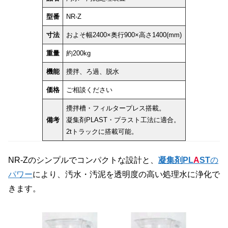
型番
NR-Z
寸法
およそ幅2400×奥行900×高さ1400(mm)
重量
約200kg
機能
攪拌、ろ過、脱水
価格
ご相談ください
攪拌槽・フィルタープレス搭載。
備考
凝集剤PLAST・プラスト工法に適合。
2tトラックに搭載可能。
NR-Zのシンプルでコンパクトな設計と、
凝集剤PL
A
ST
の
パワー
により、汚水・汚泥を透明度の高い処理水に浄化で
きます。